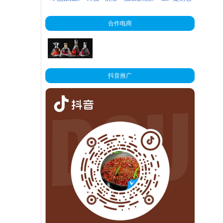
店小礼品夜
客网店小礼
纺布湿巾纸
木浆整箱实
洗脸巾便携
用压花纸巾
装袋
市低价货源
品赠品低价
母婴店礼品
合作电商
惠装餐馆酒
抽取式纯棉
整
店商用卫生
柔巾女洁面
餐巾纸巾家
巾卸妆巾婴
用批发小包
儿干湿两用
抖音推广