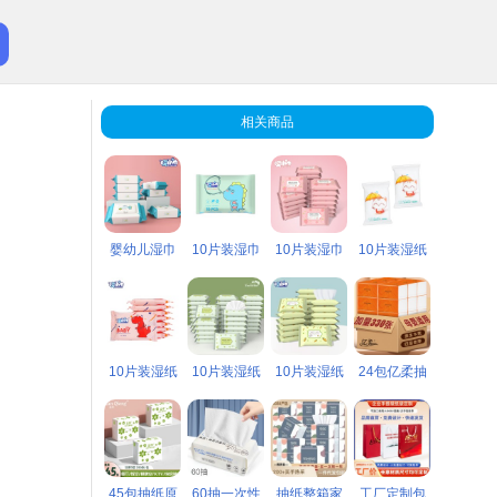
相关商品
婴幼儿湿巾
10片装湿巾
10片装湿巾
10片装湿纸
宝宝手口湿
十片抽一次
纸巾十片抽
巾抽取小包
巾60片抽大
性湿纸巾母
无纺布婴儿
湿巾十片无
包湿纸巾母
婴用品网店
湿巾纸母婴
纺布湿巾超
10片装湿纸
10片装湿纸
10片装湿纸
24包亿柔抽
婴小礼品80
淘客小包礼
店低价小礼
市母婴网店
巾湿巾婴儿
巾十片抽湿
巾一次性清
纸大包纸巾
S地摊货源
品赠品低价
品赠品货源
小礼品赠品
十片抽一次
巾无纺布湿
洁湿巾婴幼
整箱纸巾家
性湿巾纸网
巾纸母婴淘
儿十片抽无
用批发
45包抽纸原
60抽一次性
抽纸整箱家
工厂定制包